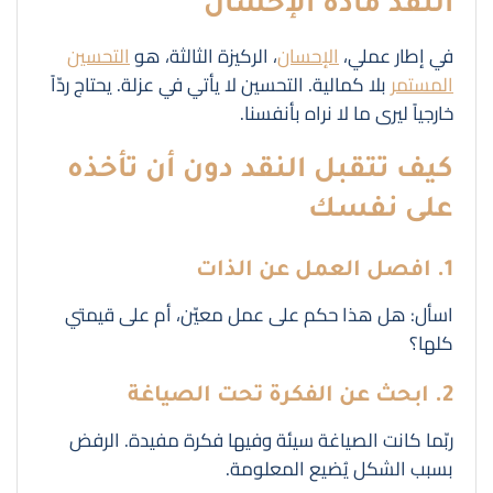
النقد مادّة الإحسان
في إطار عملي،
الإحسان
، الركيزة الثالثة، هو
التحسين
المستمر
بلا كمالية. التحسين لا يأتي في عزلة. يحتاج ردّاً
خارجياً ليرى ما لا نراه بأنفسنا.
كيف تتقبل النقد دون أن تأخذه
على نفسك
1. افصل العمل عن الذات
اسأل: هل هذا حكم على عمل معيّن، أم على قيمتي
كلها؟
2. ابحث عن الفكرة تحت الصياغة
ربّما كانت الصياغة سيئة وفيها فكرة مفيدة. الرفض
بسبب الشكل يُضيع المعلومة.