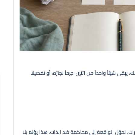
 يبقى شيئاً واحداً من اثنين: جرحاً نجترّه، أو تفصيلاً
مرات، نحوّل الواقعة إلى محاكمة ضد الذات. هذا يؤلم بلا