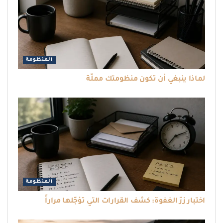
المنظومة
لماذا ينبغي أن تكون منظومتك مملّة
المنظومة
اختبار زرّ الغفوة: كشف القرارات التي تؤجّلها مراراً