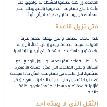
القاعدة. إن كنت تضيفها لمشكلة لم تواجهها حقاً،
فأنت لا تبني منظومة. أنت تزيّنها بالحذر، وذلك الحذر
سيكلّفك كل يوم مقابل خطر قد لا يأتي أبداً.
متى تزيل قاعدة
هذا الاتجاه الأصعب، والذي يهمله الجميع تقريباً.
القواعد سهلة الإضافة، ويبدو إزالتها خطأ، لأن إزالة
واحدة تبدو كاستدعاء للمشكلة التي أُريد بها إيقافها.
لكن أكثر القواعد تعمّر بعد سببها. يزول الوضع الذي
أنشأها، وتبقى القاعدة، الآن مجرّد احتكاك بلا غرض.
فدقّقها. لكل قاعدة في منظومتك، اسأل ماذا سيحدث
فعلاً لو اختفت. إن كان الجواب الصادق لا شيء يُذكر،
فأزلها. قاعدة تمنع مشكلة لم تعد تواجهها كلفة
خالصة.
الثقل الذي لا يعدّه أحد