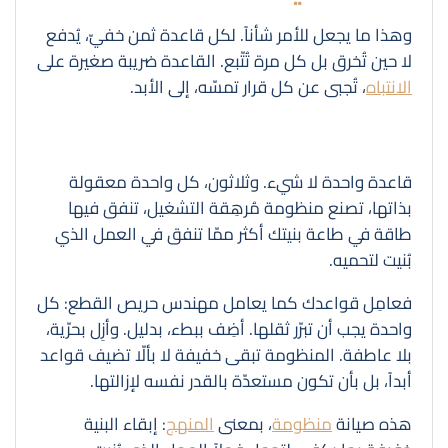
وهذا ما يجعل للأمر شأناً. لكل قاعدة ثمن خفيّ، يُدفع
لا حين تُخرق بل كل مرة تُتّبع. القاعدة ضريبة صغيرة على
الانتباه
، تُجبى عن كل قرار تمسّه، إلى الأبد.
قاعدة واحدة لا شيء. وثلاثون، كل واحدة معقولة
بذاتها، تصنع منظومة مُرهِقة التشغيل، تنفق فيها
طاقة في طاعة بنيتك أكثر ممّا تنفق في العمل الذي
بُنيت لتحميه.
فعامِل قواعدك كما يعامل مهندس حريص القطع: كل
واحدة يجب أن تبرّر ثقلها. أضِف ببطء، بدليل. وأزِل بحرّية،
بلا عاطفة. المنظومة تبقى خفيفة لا بألّا تضيف قواعد
أبداً، بل بأن تكون مستعدّة بالقدر نفسه لإزالتها.
هذه صيانة
منظومة
، بمعنى
المنهج
: إبقاء البنية