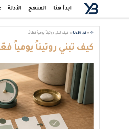
ابدأ هنا
المنهج
الأدلة
ع
🦅
»
كل الأدلة
»
كيف تبني روتيناً يومياً فعّالاً
كيف تبني روتيناً يومياً فعّال