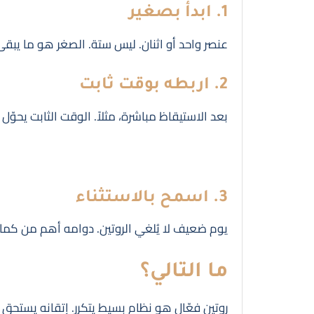
1. ابدأ بصغير
عنصر واحد أو اثنان. ليس ستة. الصغر هو ما يبقى
2. اربطه بوقت ثابت
بعد الاستيقاظ مباشرة، مثلاً. الوقت الثابت يحوّل
3. اسمح بالاستثناء
يوم ضعيف لا يُلغي الروتين. دوامه أهم من كمال
ما التالي؟
روتين فعّال هو نظام بسيط يتكرر. إتقانه يستحق ا