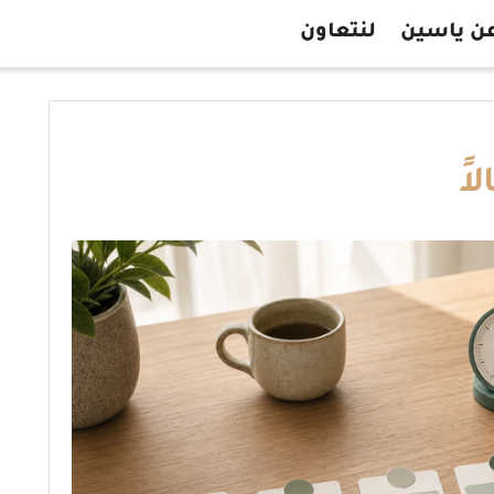
ن ياسين
لنتعاون
اً