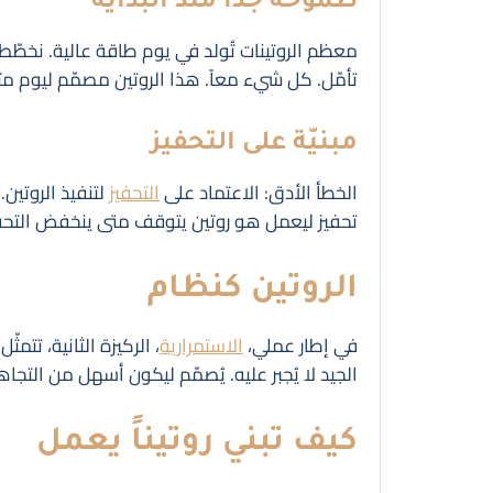
طموحة جداً منذ البداية
معظم الروتينات تُولد في يوم طاقة عالية. نخطّط ا
تأمّل. كل شيء معاً. هذا الروتين مصمّم ليوم مثالي
مبنيّة على التحفيز
الخطأ الأدق: الاعتماد على
التحفيز
لتنفيذ الروتين.
تحفيز ليعمل هو روتين يتوقف متى ينخفض التحفي
الروتين كنظام
في إطار عملي،
الاستمرارية
، الركيزة الثانية، تتمثّ
الجيد لا يُجبر عليه. يُصمّم ليكون أسهل من التجاه
كيف تبني روتيناً يعمل