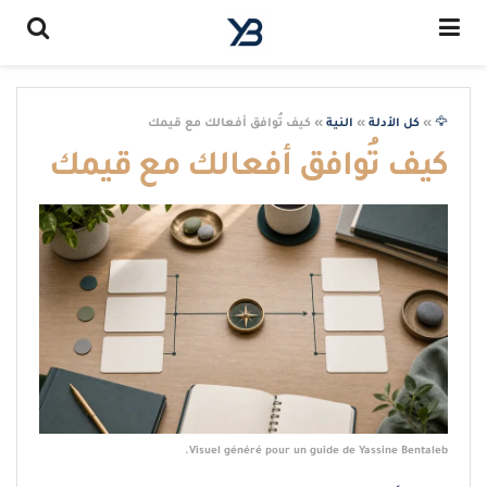
🦅
»
كل الأدلة
»
النية
»
كيف تُوافق أفعالك مع قيمك
كيف تُوافق أفعالك مع قيمك
Visuel généré pour un guide de Yassine Bentaleb.