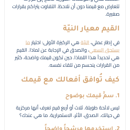
تتعارض مع قيمنا دون أن نلاحظ. التفاوت يتراكم بقرارات
صغيرة.
القيم معيار النيّة
في إطار عملي،
النيّة
هي الركيزة الأولى: اختيار
ما
يستحق السعي
، والصدق في الإجابة عن لماذا. القيم
هي تحديداً هذا اللماذا. حين تكون قيمك واضحة، كثير
من القرارات ينحسم من تلقاء نفسه.
كيف تُوافق أفعالك مع قيمك
1. سمِّ قيمك بوضوح
ليس لائحة طويلة. ثلاث أو أربع قيم تعرف أنها مركزية
في حياتك. الصدق، الأثر، الاستمرارية. ما هي عندك؟
2. استخدمها مرشحاً واضحاً