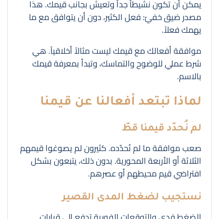
يمكن أن تكون نشيطاً جداً وتعيش بجانب قيمك. هذا
مصدر ضيق خفيّ: فعل الكثير، دون أن يتوافق مع ما
يهمك فعلاً.
موافقة أفعالك مع قيمك ليست مثالاً أخلاقياً. هي
شرط عملي للوضوح والتماسك، وتبدأ بمعرفة قيمك
بالاسم.
لماذا تبتعد أفعالنا عن قيمنا
لم نُحدّد قيمنا قطّ
صعب موافقة ما لم نُحدّده. كثيرون لم يصوغوا قيمهم
الثلاثة أو الأربعة المحورية. بدون ذلك، يتبعون بشكل
افتراضي قيم محيطهم أو عصرهم.
نستجيب لضغط المدى القصير
الضغط فدي والتوقعات الفورية تدفع إلى قرارات