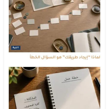
النية
لماذا “إيجاد طريقك” هو السؤال الخطأ