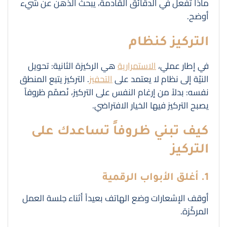
ماذا تفعل في الدقائق القادمة، يبحث الذهن عن شيء
أوضح.
التركيز كنظام
في إطار عملي،
الاستمرارية
هي الركيزة الثانية: تحويل
النيّة إلى نظام لا يعتمد على
التحفيز
. التركيز يتبع المنطق
نفسه: بدلاً من إرغام النفس على التركيز، نُصمّم ظروفاً
يصبح التركيز فيها الخيار الافتراضي.
كيف تبني ظروفاً تساعدك على
التركيز
1. أغلق الأبواب الرقمية
أوقف الإشعارات وضع الهاتف بعيداً أثناء جلسة العمل
المركّزة.