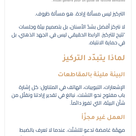
Visuel généré pour un guide de Yassine Bentaleb.
التركيز ليس مسألة إرادة. هو مسألة ظروف.
لا نتركز أفضل بشدّ الأسنان، بل بتصميم بيئة وجلسات
‘تتيح للتركيز. الرابط الحقيقي ليس في الجهد الذهني، بل
في حماية الانتباه.
لماذا يتبدّد التركيز
البيئة مليئة بالمقاطعات
الإشعارات، التبويبات، الهاتف في المتناول: كل إشارة
باب مفتوح نحو التشتت. نبالغ في تقدير إرادتنا ونقلّل من
شأن البيئة، التي تفوز دائماً.
العمل غير مجزّأ
مهمّة غامضة تدعو للتشتّت. عندما لا تعرف بالضبط