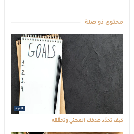
محتوى
ذو صلة
النية
كيف تحدّد هدفك المهني وتحقّقه