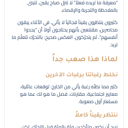
“معرفة ما تريده فعلاً” لا تنزل صباح يقين. تتبنى
بالملاحظة والتجربة والإقصاء.
كثيرون ينتظرون يقيناً فجائياً لا يأتي. في الأثناء يبقون
محاصرين، مقتنعين بأنهم يحتاجون أولاً أن “يجدوا
أنفسهم”، ثم يتحرّكون. العكس صحيح: بالتحرّك تتعلّم ما
تريد.
لماذا هذا صعب جداً
نخلط رغباتنا برغبات الآخرين
كثير مما نظنّه رغبة يأتي من الخارج: توقعات عائلية،
معايير اجتماعية، مقارنات. فصل ما هو لك عما هو
مستعار أول صعوبة.
ننتظر يقيناً كاملاً
نريد أن نكون متأكدين مئة بالمئة قبل التحرّك. لكن