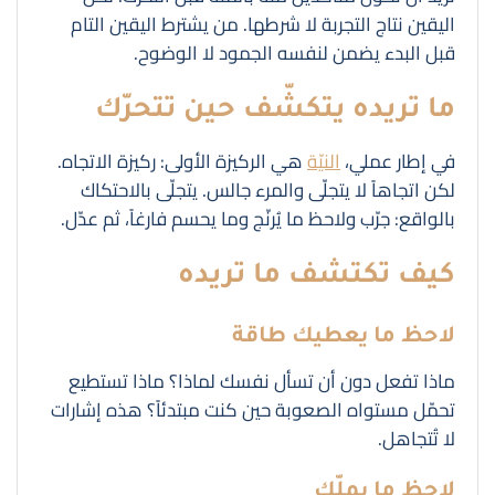
اليقين نتاج التجربة لا شرطها. من يشترط اليقين التام
قبل البدء يضمن لنفسه الجمود لا الوضوح.
ما تريده يتكشّف حين تتحرّك
في إطار عملي،
النيّة
هي الركيزة الأولى: ركيزة الاتجاه.
لكن اتجاهاً لا يتجلّى والمرء جالس. يتجلّى بالاحتكاك
بالواقع: جرّب ولاحظ ما يُرنّج وما يحسم فارغاً، ثم عدّل.
كيف تكتشف ما تريده
لاحظ ما يعطيك طاقة
ماذا تفعل دون أن تسأل نفسك لماذا؟ ماذا تستطيع
تحمّل مستواه الصعوبة حين كنت مبتدئاً؟ هذه إشارات
لا تُتجاهل.
لاحظ ما يملّك