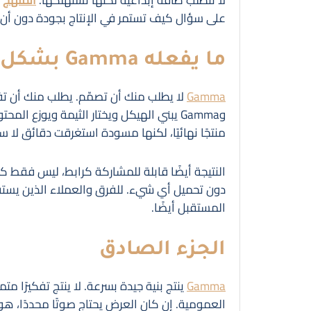
على سؤال كيف تستمر في الإنتاج بجودة دون أن 
ما يفعله Gamma بشكل مختلف
Gamma
لا يطلب منك أن تصمّم. يطلب منك أن تفك
وGamma يبني الهيكل ويختار الثيمة ويوزع 
منتجًا نهائيًا، لكنها مسودة استغرقت دقائق لا س
النتيجة أيضًا قابلة للمشاركة كرابط، ليس فقط
دون تحميل أي شيء. للفرق والعملاء الذين يستق
المستقبل أيضًا.
الجزء الصادق
Gamma
ينتج بنية جيدة بسرعة. لا ينتج تفكيرًا مت
العمومية. إن كان العرض يحتاج صوتًا محددًا، هوي