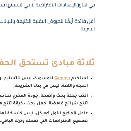
في تجاوز الإعدادات الافتراضية لا في تحسينها ف
أقل فائدة أيضًا للعروض التقنية الكثيفة بالبيا
السرعة.
ثلاثة مبادئ تستحق الح
استخدم
Gamma
للمسودة، ليس للتسليم. ول
الحجة واللغة، ليس في بناء الشريحة.
اكتب جملة بحث واضحة. جودة المخرج تتنا
تنتج شرائح غامضة. جمل بحث دقيقة تنتج هي
عامل المخرج الأول كهيكل، ليس كنسخة نهائ
تصحيح الافتراضات التي تهمك وترك الباقي.