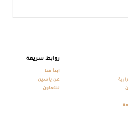
روابط سريعة
ابدأ هنا
ارية
عن ياسين
ن
لنتعاون
مة