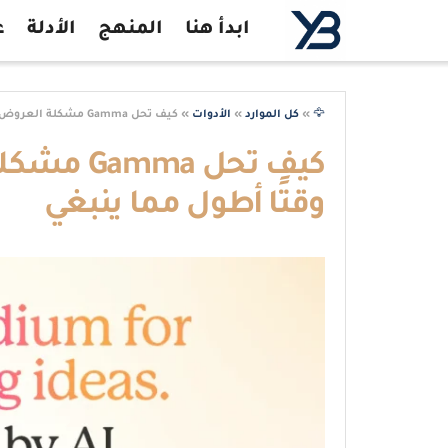
ابدأ هنا
المنهج
الأدلة
ع
🦅
»
كل الموارد
»
الأدوات
»
كيف تحل Gamma مشكلة العروض التي تستغرق وقتًا أطول مما ينبغي
كيف تحل a
وقتًا أطول مما ينبغي