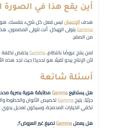
أين يقع هذا في الصورة ا
هدف
الإحسان
ليس فعل كل شيء بنفسك. هو فع
Gamma
يتولى الهيكل. أنت تتولى المضمون. هذ
من الصفر.
لمن ينتج عروضًا بانتظام،
Gamma
يخفض تكلفة البد
لأن الإنتاج يبدو ثقيلًا هو تحديدًا حيث تجد هذه ال
أسئلة شائعة
هل يستطيع
Gamma
مطابقة هوية بصرية محدد
جزئيًا. يتيح
Gamma
تخصيص الألوان والخطوط والس
تكفي الخيارات المدمجة، وسيكون تعديل يدوي إضا
هل يعمل
Gamma
لصيغ غير العروض؟;