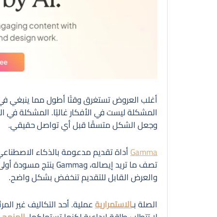
أغلب العروض تستغرق وقتًا أطول مما ينبغي في 
المشكلة ليست في الأفكار غالبًا. المشكلة في 
وجعل الشكل متسقًا قبل أي تواصل حقيقي.
Gamma
أداة تقديم مدعومة بالذكاء الاصطناع
تصف ما تريد إيصاله، وa
والعرض القابل للتقديم تنخفض بشكل واضح.
الصلة بـ
الاستمرارية
عملية. أحد التكاليف غير المر
لا تتطلب طاقة إبداعية لكنها تستهلكها.
المنهج
ي