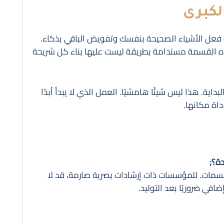
لكبرى
ل الأشياء الصحيحة بنفسك وتفويض الباقي بذكاء.
ه القسمة مستدامة بطريقة ليست عليها بناء كل شريحة
اية. هذا ليس شيئًا هامشيًا. العمل الذي لا يبدأ أبدًا
أداة مكانها.
ة؟;
مات. للمؤسسات ذات إرشادات بصرية صارمة، قد لا
في ضروريًا بعد التوليد.