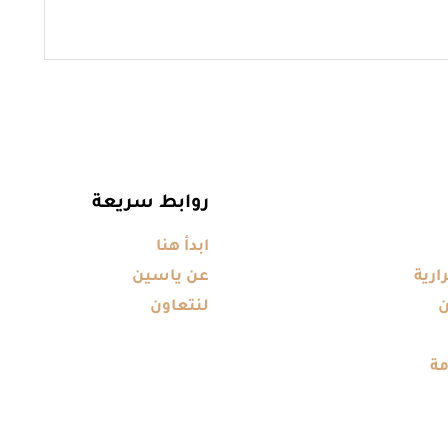
روابط سريعة
ابدأ هنا
ارية
عن ياسين
ن
لنتعاون
مة