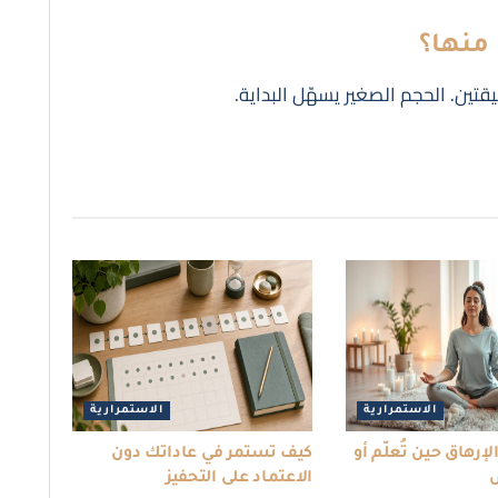
منها؟
تين. الحجم الصغير يسهّل البداية.
الاستمرارية
الاستمرارية
إرهاق حين تُعلّم أو
كيف تستمر في عاداتك دون
ش
الاعتماد على التحفيز