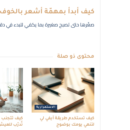
كيف أبدأ بمهمّة أشعر بالخوف 
صغّرها حتى تصبح صغيرة بما يكفي للبدء في دقيق
محتوى
ذو صلة
الاستمرارية
كيف تستخدم طريقة آيفي لي
كيف تتجنب ال
لتنهي يومك بوضوح
تُدرّب للعي