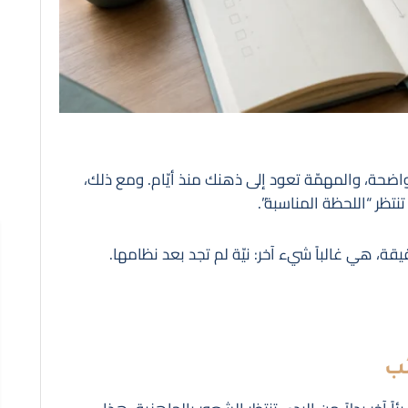
ضحة، والمهمّة تعود إلى ذهنك منذ أيّام. ومع ذلك،
. تنتظر “اللحظة المناسبة”.
قة، هي غالباً شيء آخر: نيّة لم تجد بعد نظامها.
ئب