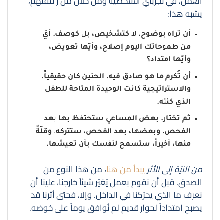
العمل، في تجربتي الشخصية ومن خلال من رافقتهم،
يشبه هذا:
أن تراه بوضوح.
لا كتشخيص، بل كوصف. أيّ
من طموحاتك اليوم إصلاح، وأيّها تعويض،
وأيّها امتداد؟
أن تُكرم ما هو صادق فيه.
الحنين كان حقيقياً.
والاستراتيجية كانت الوحيدة المتاحة للطفل
الذي كنته.
ثم تختار.
بعض المساعي ستحتفظ بها بعد
الفحص. وبعضها، بعد الفحص، ستتركه. وقلّةٌ
منها، أخيراً، ستسمح لنفسك بأن تعيشها.
من النيّة إلى الأثر
يبدأ من هنا
، من هذا النوع من
الصدق. قبل أن نقوم بعمل يُغيّر شيئاً خارجنا، علينا أن
نعرف ما الذي يحرّكنا في الداخل. وإلا، فحتى أثرنا قد
يصبح امتداداً لحوار قديم لم نُوافق يوماً على خوضه.