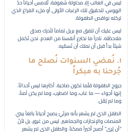
ليس في الغالب إلا محاولة شغوفة، تُلامس أحياناً حدّ
الهوس، لتحقيق تلك الرغبات الأولى أو ملء الفراغ الذي
تركته نواقص الطفولة.
ليس عليك أن تتفق مع بريل تماماً لتُدرك صدق
ملاحظته. نادراً ما نخترع أنفسنا من العدم. نحن نُكمل
شيئاً بدأ قبل أن نملك أن نُسمّيه.
١. نُمضي السنوات نُصلح ما
جُرحنا به مبكراً
جروح الطفولة قلّما تكون صاخبة. أكثرها ليس أحداثاً.
إنها أجواء — ما غاب، وما اضطرب، وما لم يكن آمناً،
وما لم يُقَل.
الطفل الذي لم يشعر بأنه مرئيّ يصبح أحياناً بالغاً يبني
المنصات والإنجازات والجماهير. ليس من غرور، بل لأنّ
“أن يُرى” أصبح أخيراً ممكناً. والطفل الذي لم يشعر