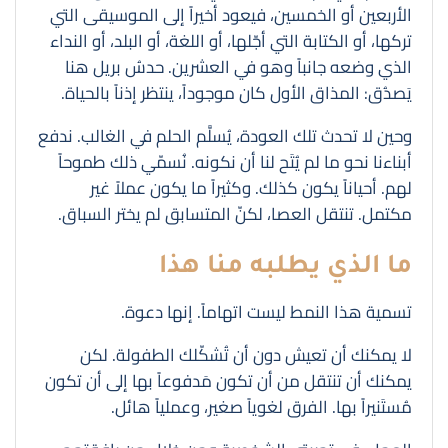
الأربعين أو الخمسين، فيعود أخيراً إلى الموسيقى التي
تركها، أو الكتابة التي أجّلها، أو اللغة، أو البلد، أو النداء
الذي وضعه جانباً وهو في العشرين. حدسُ بريل هنا
يَصدُق: المذاق الأول كان موجوداً، ينتظر إذناً بالحياة.
وحين لا تحدث تلك العودة، يُسلَّم الحلم في الغالب. ندفع
أبناءنا نحو ما لم يُتَح لنا أن نكونه. نُسمّي ذلك طموحاً
لهم. أحياناً يكون كذلك. وكثيراً ما يكون عملاً غير
مكتمل. تنتقل العصا، لكنّ المتسابق لم يختر السباق.
ما الذي يطلبه منا هذا
تسمية هذا النمط ليست اتهاماً. إنها دعوة.
لا يمكنك أن تعيش دون أن تُشكّلك الطفولة. لكن
يمكنك أن تنتقل من أن تكون مَدفوعاً بها إلى أن تكون
مُستَنيراً بها. الفرق لغوياً صغير، وعملياً هائل.