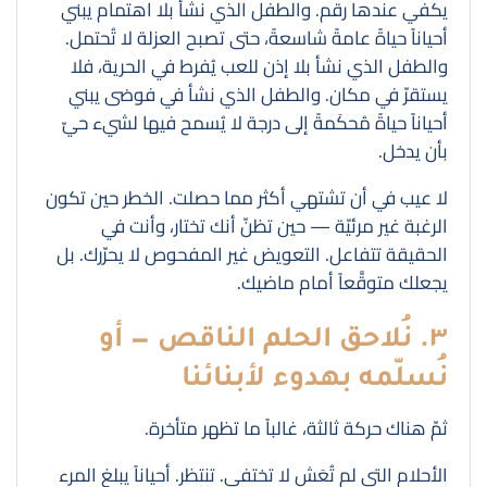
يكفي عندها رقم. والطفل الذي نشأ بلا اهتمام يبني
أحياناً حياةً عامةً شاسعةً، حتى تصبح العزلة لا تُحتمل.
والطفل الذي نشأ بلا إذن للعب يُفرط في الحرية، فلا
يستقرّ في مكان. والطفل الذي نشأ في فوضى يبني
أحياناً حياةً مُحكَمةً إلى درجة لا يُسمح فيها لشيء حيّ
بأن يدخل.
لا عيب في أن تشتهي أكثر مما حصلت. الخطر حين تكون
الرغبة غير مرئيّة — حين تظنّ أنك تختار، وأنت في
الحقيقة تتفاعل. التعويض غير المفحوص لا يحرّرك. بل
يجعلك متوقَّعاً أمام ماضيك.
٣. نُلاحق الحلم الناقص — أو
نُسلّمه بهدوء لأبنائنا
ثمّ هناك حركة ثالثة، غالباً ما تظهر متأخرة.
الأحلام التي لم تُعَش لا تختفي. تنتظر. أحياناً يبلغ المرء