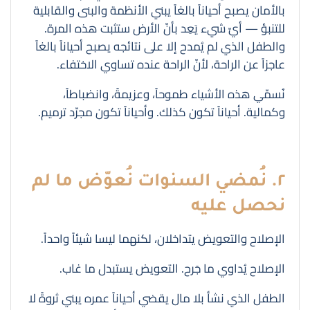
بالأمان يصبح أحياناً بالغاً يبني الأنظمة والبنى والقابلية
للتنبؤ — أيّ شيء يَعِد بأنّ الأرض ستثبت هذه المرة.
والطفل الذي لم يُمدح إلا على نتائجه يصبح أحياناً بالغاً
عاجزاً عن الراحة، لأنّ الراحة عنده تساوي الاختفاء.
نُسمّي هذه الأشياء طموحاً، وعزيمةً، وانضباطاً،
وكمالية. أحياناً تكون كذلك. وأحياناً تكون مجرّد ترميم.
٢. نُمضي السنوات نُعوّض ما لم
نحصل عليه
الإصلاح والتعويض يتداخلان، لكنهما ليسا شيئاً واحداً.
الإصلاح يُداوي ما جَرح. التعويض يستبدل ما غاب.
الطفل الذي نشأ بلا مال يقضي أحياناً عمره يبني ثروةً لا