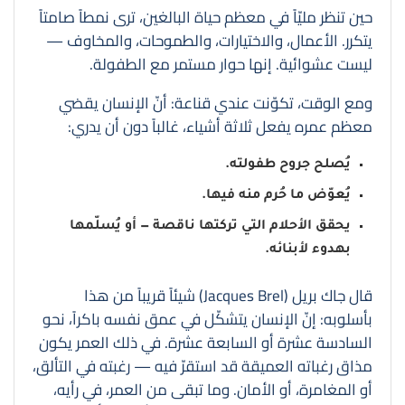
حين تنظر مليّاً في معظم حياة البالغين، ترى نمطاً صامتاً
يتكرر. الأعمال، والاختيارات، والطموحات، والمخاوف —
ليست عشوائية. إنها حوار مستمر مع الطفولة.
ومع الوقت، تكوّنت عندي قناعة: أنّ الإنسان يقضي
معظم عمره يفعل ثلاثة أشياء، غالباً دون أن يدري:
يُصلح جروح طفولته.
يُعوّض ما حُرم منه فيها.
يحقق الأحلام التي تركتها ناقصة — أو يُسلّمها
بهدوء لأبنائه.
قال جاك بريل (Jacques Brel) شيئاً قريباً من هذا
بأسلوبه: إنّ الإنسان يتشكّل في عمق نفسه باكراً، نحو
السادسة عشرة أو السابعة عشرة. في ذلك العمر يكون
مذاق رغباته العميقة قد استقرّ فيه — رغبته في التألق،
أو المغامرة، أو الأمان. وما تبقى من العمر، في رأيه،