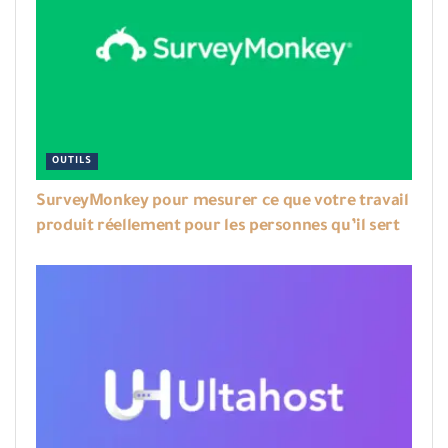
OUTILS
SurveyMonkey pour mesurer ce que votre travail
produit réellement pour les personnes qu’il sert