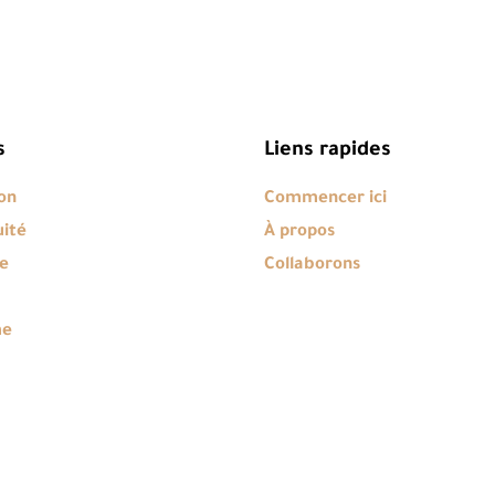
s
Liens rapides
on
Commencer ici
uité
À propos
e
Collaborons
me