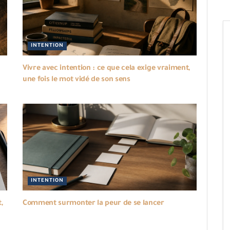
INTENTION
Vivre avec intention : ce que cela exige vraiment,
une fois le mot vidé de son sens
INTENTION
,
Comment surmonter la peur de se lancer