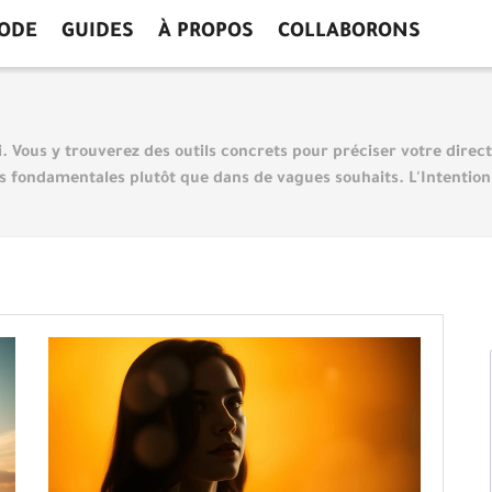
ODE
GUIDES
À PROPOS
COLLABORONS
i. Vous y trouverez des outils concrets pour préciser votre direct
rs fondamentales plutôt que dans de vagues souhaits. L'Intention