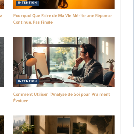
INTENTION
z
Pourquoi Que Faire de Ma Vie Mérite une Réponse
Continue, Pas Finale
INTENTION
Comment Utiliser l’Analyse de Soi pour Vraiment
Évoluer