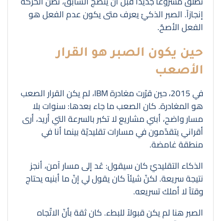
تطلق مشروعاً جديداً قبل أن ينضج السابق، تظنّ الحركة
إنجازاً. الصبر الذكيّ يعرف متى يكون عدم الفعل هو
الفعل الأصحّ.
حين يكون الصبر هو القرار
الأصعب
في 2015، حين قرّرت مغادرة IBM، لم يكن القرار الصعب
هو المغادرة. كان الصعب ما جاء بعدها: سنوات بلا
مسار واضح، أبني مشاريع لا تكبر بالسرعة التي أريد، أرى
أقراني يتقدّمون في مسارات تقليديّة بينما أنا في
منطقة غامضة.
الذكاء التقليديّ كان سيقول: عُد إلى مسار آمن، أنجز
نتيجة سريعة. لكنّ شيئاً كان يقول لي إنّ ما أبنيه يحتاج
وقتاً لا أملك تسريعه.
الصبر هنا لم يكن قبولاً للبطء. كان ثقة بأنّ الاتّجاه