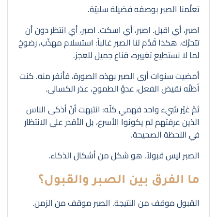
تعلّمنا الصبر بوصفه فضيلة سلبيّة.
اصبر، أي اقبل. اصبر، أي اسكت. اصبر، أي انتظر دون أن
تتحرّك. هكذا قُدّم لنا الصبر غالباً: استسلام مهذّب، رضوخ
لما لا نستطيع تغييره، قناع جميل للعجز.
أمضيت سنوات أرى الصبر بهذه الصورة، فأنفر منه. كنت
أظنّه نقيض الفعل، عدوّ الطموح، عذر الكسالى.
ثمّ غيّر شيء واحد فهمي كلّه: انتبهت أنّ أذكى الناس
الذين عرفتهم لم يكونوا الأسرع، بل الأقدر على الانتظار
في اللحظة الصحيحة.
الصبر ليس قبولاً. هو شكل من أشكال الذكاء.
ما الفرق بين الصبر والقبول؟
القبول موقف من النتيجة. الصبر موقف من الزمن.