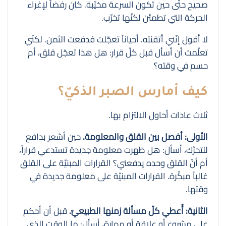
صحيح حتّى حين تكون السرعة مخيّبة. كان رفضاً لإغراء
الحركة التي تطمئن لكنّها تخرّب.
لا أقول إنّني أتقنته. أحياناً تعجّلت فدفعت الثمن. لكنّي
تعلّمت أن أسأل قبل كلّ قرار: هل هذا تعجّل قلق، أم
حسم في وقته؟
كيف أمارس الصبر الذكيّ؟
ثلاث عادات أحاول الالتزام بها.
الأولى: أفصل بين القلق والمعلومة.
حين أشعر بدافع
للتحرّك، أسأل: هل ظهرت معلومة جديدة تستدعي قراراً،
أم أنّ القلق وحده يدفعني؟ القرارات المبنيّة على القلق
غالباً مبكّرة. القرارات المبنيّة على معلومة جديدة في
وقتها.
الثانية: أُعطي كلّ مسألة زمنها الطبيعيّ.
قبل أن أحكم
على مشروع أو علاقة أو مهارة، أسأل: ما الوقت الذي