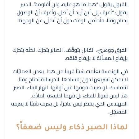
القبول يقول: “هذا ما هو عليه، ولن أقاومه”. الصبر
يقول: “أعرف إلى أين أريد أن أصل، وأعرف أنّ الوصول
يحتاج وقتاً، فأحتمل الوقت دون أن أتخلّى عن الوجهة”.
الفرق جوهريّ. القابل يتوقّف. الصابر يتحرّك، لكنّه يتحرّك
بإيقاع المسألة لا بإيقاع قلقه.
في الهندسة تعلّمت شيئاً قريباً من هذا. بعض العمليّات
لا يمكن تسريعها دون إفسادها. الخرسانة تحتاج وقتاً
لتتماسك. لو صببت فوقها قبل أوانها، انهار البناء. الصبر
هنا ليس قبولاً للبطء، بل فهماً لطبيعة المادّة.
المهندس الذي ينتظر ليس عاجزاً، بل يعرف شيئاً لا يعرفه
المتعجّل.
لماذا الصبر ذكاء وليس ضعفاً؟