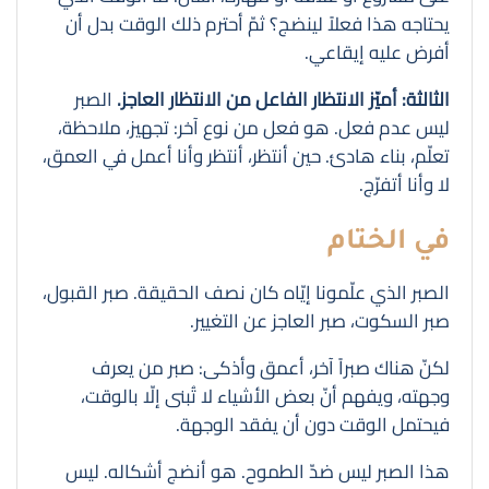
يحتاجه هذا فعلاً لينضج؟ ثمّ أحترم ذلك الوقت بدل أن
أفرض عليه إيقاعي.
الثالثة: أميّز الانتظار الفاعل من الانتظار العاجز.
الصبر
ليس عدم فعل. هو فعل من نوع آخر: تجهيز، ملاحظة،
تعلّم، بناء هادئ. حين أنتظر، أنتظر وأنا أعمل في العمق،
لا وأنا أتفرّج.
في الختام
الصبر الذي علّمونا إيّاه كان نصف الحقيقة. صبر القبول،
صبر السكوت، صبر العاجز عن التغيير.
لكنّ هناك صبراً آخر، أعمق وأذكى: صبر من يعرف
وجهته، ويفهم أنّ بعض الأشياء لا تُبنى إلّا بالوقت،
فيحتمل الوقت دون أن يفقد الوجهة.
هذا الصبر ليس ضدّ الطموح. هو أنضج أشكاله. ليس