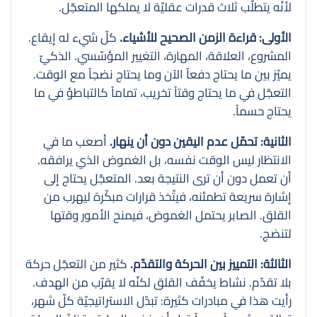
لأنّه يتطلّب ثلاث قدرات عقليّة لا يملكها المتعجّل.
الأولى: قراءة الزمن الصحيح للأشياء.
كلّ شيء له إيقاع.
المشروع، العلاقة، المهارة، التغيير المؤسّسي. الذكيّ
يميّز بين ما يحتاج دفعاً الآن وما يحتاج نضجاً مع الوقت.
التعجّل في ما يحتاج وقتاً تخريب، تماماً كالتباطؤ في ما
يحتاج حسماً.
الثانية: تحمّل عدم اليقين دون أن ينهار.
أصعب ما في
الانتظار ليس الوقت نفسه، بل الغموض الذي يرافقه.
أن تعمل دون أن ترى النتيجة بعد. المتعجّل يحتاج إلى
إشارة سريعة تطمئنه، فيتّخذ قرارات مبكّرة ليهرب من
القلق. الصابر يحتمل الغموض، فيمنح الأمور وقتها
لتنضج.
الثالثة: التمييز بين الحركة والتقدّم.
كثير من التعجّل حركة
بلا تقدّم. نشاط يخفّف القلق لكنّه لا يقرّب من الهدف.
رأيت هذا في مبادرات كثيرة: تبدّل الاستراتيجيّة كلّ شهر،