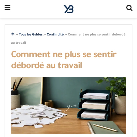
🦅
»
Tous les Guides
»
Continuité
»
Comment ne plus se sentir débordé
au travail
Comment ne plus se sentir
débordé au travail