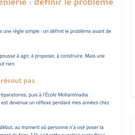
nierie : définir le problème
e une règle simple : on définit le problème avant de
t pousse à agir, à proposer, à construire. Mais une
ut rien.
 résout pas
préparatoires, puis à l’École Mohammadia
le est devenue un réflexe pendant mes années chez
au début, au moment où personne n’a osé poser la
ement de faire ? Quand cette question reste floue,